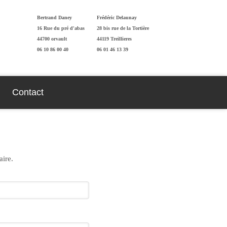
Bertrand Daney
Frédéric Delaunay
16 Rue du pré d'abas
28 bis rue de la Tortière
44700 orvault
44119 Treillieres
06 10 86 00 40
06 01 46 13 39
Contact
aire.