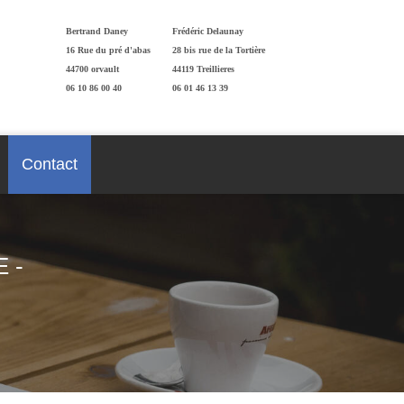
Bertrand Daney
Frédéric Delaunay
16 Rue du pré d'abas
28 bis rue de la Tortière
44700 orvault
44119 Treillieres
06 10 86 00 40
06 01 46 13 39
Contact
 -