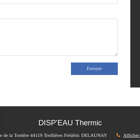
Envoyer
DISP'EAU Thermic
e de la Tortière
44119
Treillières
Frédéric DELAUNAY
Afficher