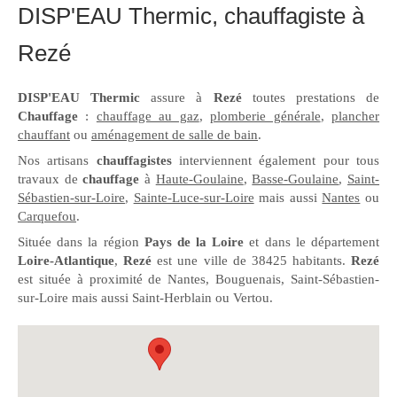
DISP'EAU Thermic, chauffagiste à
Rezé
DISP'EAU Thermic
assure à
Rezé
toutes prestations de
Chauffage
:
chauffage au gaz
,
plomberie générale
,
plancher
chauffant
ou
aménagement de salle de bain
.
Nos artisans
chauffagistes
interviennent également pour tous
travaux de
chauffage
à
Haute-Goulaine
,
Basse-Goulaine
,
Saint-
Sébastien-sur-Loire
,
Sainte-Luce-sur-Loire
mais aussi
Nantes
ou
Carquefou
.
Située dans la région
Pays de la Loire
et dans le département
Loire-Atlantique
,
Rezé
est une ville de 38425 habitants.
Rezé
est située à proximité de Nantes, Bouguenais, Saint-Sébastien-
sur-Loire mais aussi Saint-Herblain ou Vertou.