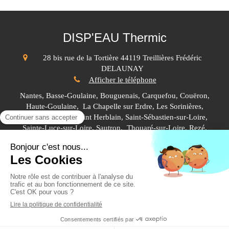
DISP'EAU Thermic
28 bis rue de la Tortière
44119
Treillières
Frédéric
DELAUNAY
Afficher le téléphone
Nantes, Basse-Goulaine, Bouguenais, Carquefou, Couëron,
Haute-Goulaine, La Chapelle sur Erdre, Les Sorinières,
Nantes, Orvault, Saint Herblain, Saint-Sébastien-sur-Loire,
Sainte-Luce-sur-Loire, Sautron, Thouaré-sur-Loire, Rezé,
Treillières, Vertou,...
Plan du site
Mentions légales
©2016 DISP'EAU Thermic Chauffagiste - Plombier
Création et référencement du site par Simplébo