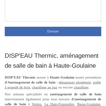
Envoyer
DISP'EAU Thermic, aménagement
de salle de bain à Haute-Goulaine
DISP'EAU Thermic
assure à
Haute-Goulaine
toutes prestations
d'Aménagement de salle de bain
:
dépannage plomberie
,
poêle
à granulé de bois
,
chauffage au gaz
ou encore
chauffage
.
Nos artisans spécialisés en
aménagement de salle de bain
interviennent également pour tous travaux
d'aménagement de
salle de bain
à
Vertou
,
La Haie-Fouassière
,
Basse-Goulaine
,